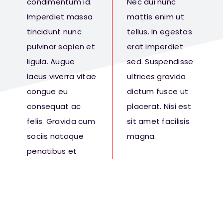
condimentum id.
Nec dui nunc
Imperdiet massa
mattis enim ut
tincidunt nunc
tellus. In egestas
pulvinar sapien et
erat imperdiet
ligula. Augue
sed. Suspendisse
lacus viverra vitae
ultrices gravida
congue eu
dictum fusce ut
consequat ac
placerat. Nisi est
felis. Gravida cum
sit amet facilisis
sociis natoque
magna.
penatibus et