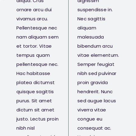
aliqua. Cras
dignissim
ornare arcu dui
suspendisse in.
vivamus arcu.
Nec sagittis
Pellentesque nec
aliquam
nam aliquam sem
malesuada
et tortor. Vitae
bibendum arcu
tempus quam
vitae elementum.
pellentesque nec.
Semper feugiat
Hac habitasse
nibh sed pulvinar
platea dictumst
proin gravida
quisque sagittis
hendrerit. Nunc
purus. Sit amet
sed augue lacus
dictum sit amet
viverra vitae
justo. Lectus proin
congue eu
nibh nisl
consequat ac.